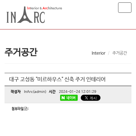
T
o
g
g
l
e
n
주거공간
a
Interior
주거공간
v
i
g
a
대구 고성동 "미르하우스" 신축 주거 인테리어
t
i
작성자
InArc(admin)
시간
2024-01-24 12:01:29
o
네이버
n
첨부파일
: