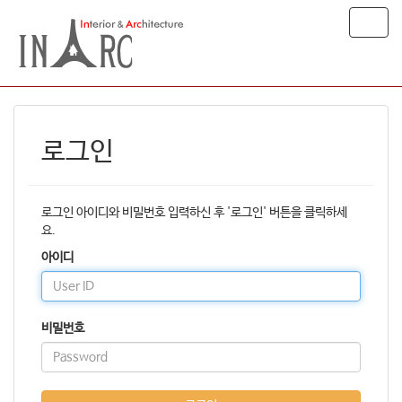
T
o
g
g
l
e
n
로그인
a
v
i
g
로그인 아이디와 비밀번호 입력하신 후 '로그인' 버튼을 클릭하세
a
요.
t
아이디
i
o
n
비밀번호